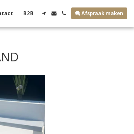
ntact
B2B
Afspraak maken
AND